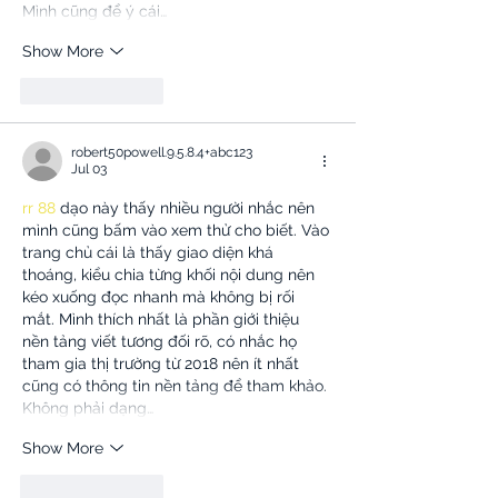
Mình cũng để ý cái…
Show More
Like
Reply
robert50powell.9.5.8.4+abc123
Jul 03
rr 88
 dạo này thấy nhiều người nhắc nên 
mình cũng bấm vào xem thử cho biết. Vào 
trang chủ cái là thấy giao diện khá 
thoáng, kiểu chia từng khối nội dung nên 
kéo xuống đọc nhanh mà không bị rối 
mắt. Mình thích nhất là phần giới thiệu 
nền tảng viết tương đối rõ, có nhắc họ 
tham gia thị trường từ 2018 nên ít nhất 
cũng có thông tin nền tảng để tham khảo. 
Không phải dạng…
Show More
Like
Reply