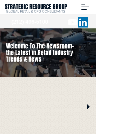
STRATEGIC RESOURCE GROUP
GLOBAL RETAIL & CPG CONSULTANTS
(212) 496-5100
Welcome To The Newsroom-
the Latest in Retail Industry
Trends & News
Stay up to date with SRG
Insights in the media. We've got
it all right here from Burt
Flickinger's guest appearances
on radio and TV news shows to
featured quotes in articles.