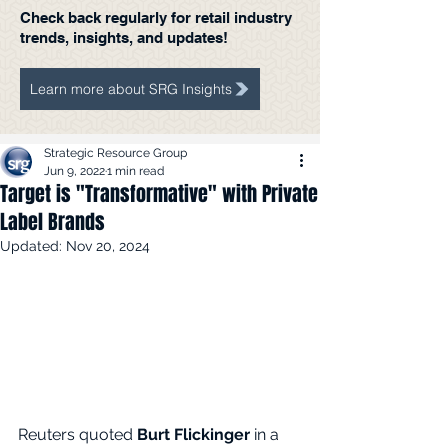
Check back regularly for retail industry
trends, insights, and updates!
Learn more about SRG Insights
Strategic Resource Group
Jun 9, 2022
1 min read
Target is "Transformative" with Private
Label Brands
Updated:
Nov 20, 2024
Reuters quoted 
Burt Flickinger
 in a 