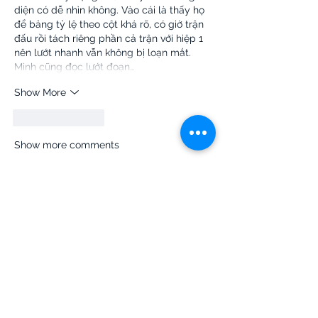
diện có dễ nhìn không. Vào cái là thấy họ 
để bảng tỷ lệ theo cột khá rõ, có giờ trận 
đấu rồi tách riêng phần cả trận với hiệp 1 
nên lướt nhanh vẫn không bị loạn mắt. 
Mình cũng đọc lướt đoạn…
Show More
Like
Reply
Show more comments
Strategic Resource Group's
Litigation Expertise Has Been
Featured on: