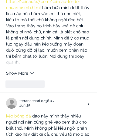
https://soicau247.com/soi-cau-lo-de-
chuan-xsmb.html
 hôm bữa mình lướt thấy 
link này nên bấm vào coi thử cho biết, 
kiểu tò mò thôi chứ không ngồi đọc hết. 
Vào trang thấy họ trình bày khá dễ chịu, 
không bị nhồi chữ, nhìn cái là biết chỗ nào 
là phần nội dung chính. Mình để ý có mục 
lục ngay đầu nên kéo xuống mấy đoạn 
dưới cũng đỡ bị lạc, muốn xem phần nào 
thì bấm phát tới luôn. Nội dung thì xoay 
quanh…
Show More
Like
Reply
terrancecart.e.r.36.0.7
Jun 25
kèo bóng đá
 dạo này mình thấy nhiều 
người nói nên cũng ghé vào xem thử cho 
biết thôi. Mình không phải kiểu ngồi phân 
tích kèo hay đặt gì cả, chủ yếu tò mò giao 