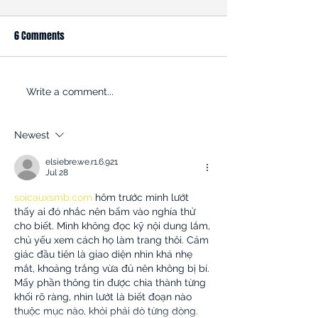
6 Comments
ROADBLOCK: Kroger is trying
Opinion: Why the K
Write a comment...
to get past the FTC’s efforts
Albertsons Merger
to halt its $24.6B acquisition
for Union Workers
Newest
of rival grocer Albertsons
elsiebre.we.r1.6.921
Jul 28
soicauxsmb.com
 hôm trước mình lướt 
thấy ai đó nhắc nên bấm vào nghía thử 
cho biết. Mình không đọc kỹ nội dung lắm, 
chủ yếu xem cách họ làm trang thôi. Cảm 
giác đầu tiên là giao diện nhìn khá nhẹ 
mắt, khoảng trắng vừa đủ nên không bị bí. 
Mấy phần thông tin được chia thành từng 
khối rõ ràng, nhìn lướt là biết đoạn nào 
thuộc mục nào, khỏi phải dò từng dòng. 