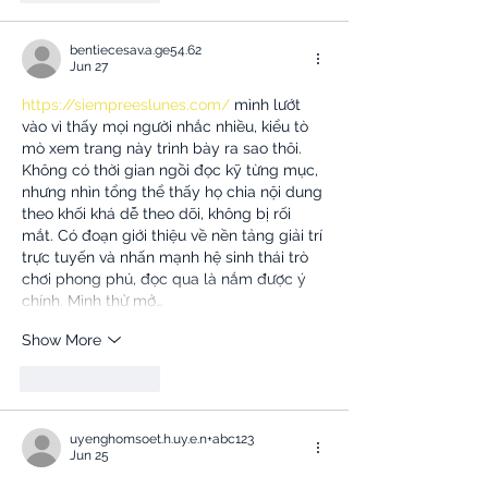
bentiecesav.a.ge54.62
Jun 27
https://siempreeslunes.com/
 mình lướt 
vào vì thấy mọi người nhắc nhiều, kiểu tò 
mò xem trang này trình bày ra sao thôi. 
Không có thời gian ngồi đọc kỹ từng mục, 
nhưng nhìn tổng thể thấy họ chia nội dung 
theo khối khá dễ theo dõi, không bị rối 
mắt. Có đoạn giới thiệu về nền tảng giải trí 
trực tuyến và nhấn mạnh hệ sinh thái trò 
chơi phong phú, đọc qua là nắm được ý 
chính. Mình thử mở…
Show More
Like
Reply
uyenghomsoet.h.uy.e.n+abc123
Jun 25